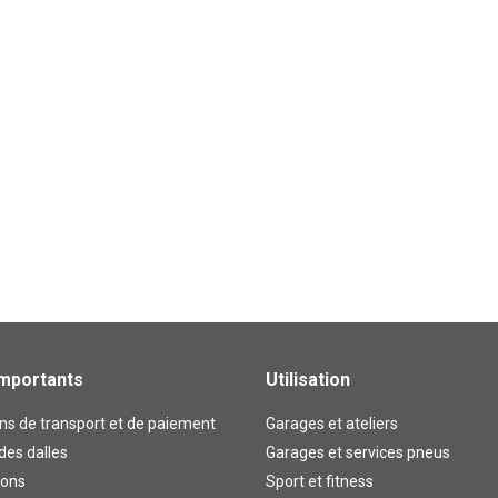
importants
Utilisation
ns de transport et de paiement
Garages et ateliers
des dalles
Garages et services pneus
lons
Sport et fitness