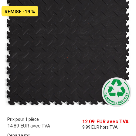
REMISE
-19
%
Prix pour 1 pièce
12.09
EUR avec TVA
14.89
EUR avec TVA
9.99
EUR hors TVA
Cena za m²