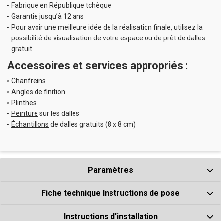
Fabriqué en République tchèque
Garantie jusqu’à 12 ans
Pour avoir une meilleure idée de la réalisation finale, utilisez la
Colle de fixation
possibilité
de visualisation
de votre espace ou de
prêt de dalles
pour PVC 12 kg
gratuit
(20-48 m²)
Nombre ks
Accessoires et services appropriés :
Chanfreins
Angles de finition
Plinthes
Peinture
sur les dalles
229.9
EUR
avec TVA
Échantillons
de dalles gratuits (8 x 8 cm)
Colle de fixation
pour PVC 8 kg
Paramètres
(13-32 m²)
Nombre ks
Fiche technique Instructions de pose
Instructions d'installation