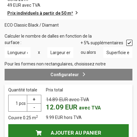
49
EUR avec TVA
Prix individuels à partir de 50 m²
ECO Classic Black
/
Diamant
Calculer le nombre de dalles en fonction de la
surface :
+ 5% supplémentaires
x
ou alors
Pour les formes non rectangulaires, choisissez notre
Configurateur
Quantité totale
Prix total
14.89
EUR avec TVA
pcs
12.09
EUR
avec TVA
2
9.99
EUR hors TVA
Couvre
0.25
m
AJOUTER AU PANIER