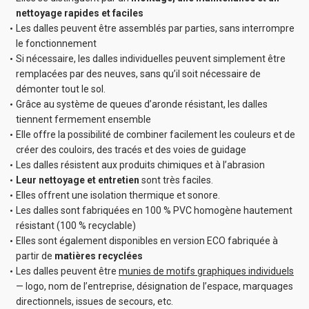
nettoyage rapides et faciles
Colle pour latte
Les dalles peuvent être assemblés par parties, sans interrompre
de support 290
le fonctionnement
ml
Nombre ks
Si nécessaire, les dalles individuelles peuvent simplement être
remplacées par des neuves, sans qu’il soit nécessaire de
démonter tout le sol.
Grâce au système de queues d’aronde résistant, les dalles
tiennent fermement ensemble
Elle offre la possibilité de combiner facilement les couleurs et de
10.69
EUR
avec TVA
créer des couloirs, des tracés et des voies de guidage
Les dalles résistent aux produits chimiques et à l’abrasion
Leur nettoyage et entretien
sont très faciles.
Dispersion de
Elles offrent une isolation thermique et sonore.
fixation sous
Les dalles sont fabriquées en 100 % PVC homogène hautement
PVC 3 kg (20 m²)
Nombre ks
résistant (100 % recyclable)
Elles sont également disponibles en version ECO fabriquée à
partir de
matières recyclées
Les dalles peuvent être
munies de motifs graphiques individuels
— logo, nom de l’entreprise, désignation de l’espace, marquages
directionnels, issues de secours, etc.
45.9
EUR
avec TVA