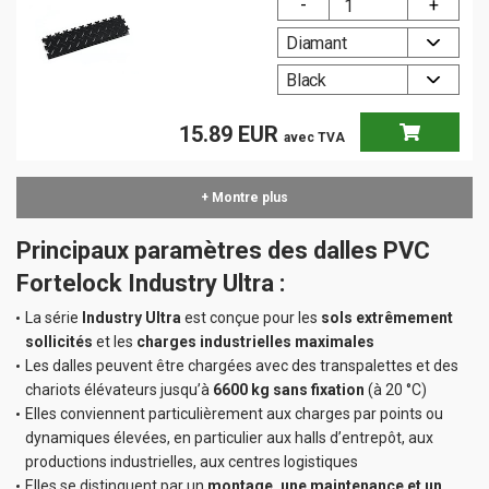
Diamant
Black
15.89
EUR
avec TVA
+ Montre plus
Barras de piso
Industry, Industry
Principaux paramètres des dalles PVC
Ultra 510,5 × 100
Fortelock Industry Ultra :
mm
Nombre de pièces
La série
Industry Ultra
est conçue pour les
sols extrêmement
sollicités
et les
charges industrielles maximales
Diamant
Les dalles peuvent être chargées avec des transpalettes et des
chariots élévateurs jusqu’à
6600 kg sans fixation
Black
(à 20 °C)
Elles conviennent particulièrement aux charges par points ou
dynamiques élevées, en particulier aux halls d’entrepôt, aux
7.49
EUR
avec TVA
productions industrielles, aux centres logistiques
Elles se distinguent par un
montage, une maintenance et un