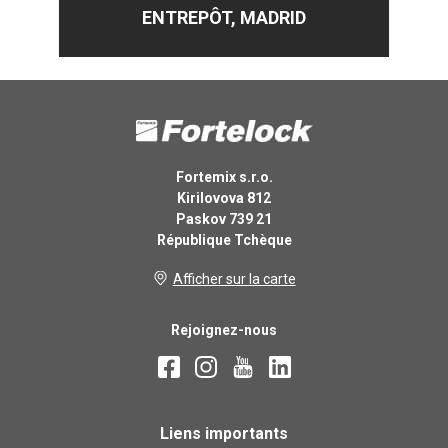
A
ENTREPÔT, MADRID
14.9
EUR
avec TVA
Bande de
marquage noir-
jaune 33 m × 50
Fortemix s.r.o.
mm
Kirilovova 812
Nombre ks
Paskov 739 21
République Tchèque
Afficher sur la carte
16.9
EUR
Rejoignez-nous
avec TVA
Dr. Schutz PU
Anticolor mat 6 l
Liens importants
(60 m²)
Nombre ks